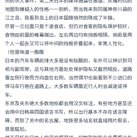
伤的杀人事件，第二天日本的媒体通篇在报道，从福利院的
地图到嫌疑人的性格一一剖析。而当我来到同属神奈川县的
江之岛，我看到岛上的日本国旗悄然的降成了半旗。
尽管一兰拉面只是个速食店，但仍对食客的隐私保护较好，
食物由前面的帷幕端出，左右两边均有挡板相隔，倘若是两
个人一起去又可以将中间的挡板折叠起来，非常人性化。
（但是味道一般般
日本的汽车车辆前排大多是没有贴膜的，车外可以辨识到司
机与副驾驶，这与其他方面处处保护隐私又截然相反。道路
靠左侧行驶而方向盘在右侧，当然偶尔也能看到不少进口的
悍马车行驰在道路上。大多数车辆靠近行人时会减速或停
车。
东京及关东绝大多数地标都会用汉文标注，有些地方甚至还
会用中日韩英四国语言书写，所以出行基本不存在语言障
碍，而到了关中的名古屋，地铁很多站名就直接用片假名，
很是尴尬。