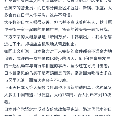
并不是所有日本人的英文都很烂，接触到的每个店里都会有
会英文的营业员，而在部分商业区如涩谷、新宿、银座，大
多会有在日华人作导购，这并不奇怪。
大多数的日本人都很友善，但也并不意味着所有人，秋叶原
电器街一家不起眼的枪械店里，货架的镜头是一面旭日旗，
下方文字的大概意思是「帝国万岁，中韩滚出」，我本想靠
近拍下来，却被店主机敏地从背后制止。
如同上文所说，日本警方对于未完结的案件都会不遗余力地
追查，或许由于监控录像比较少的原因，6月份在皇居发生
的一起机动车与自行车相撞的事故，至今还在寻找目击者。
日本最常见的鸟类不是海鸥而是乌鸦，常常因为吃得太多在
市区里流浪，而海边也会有不少鹰。
下雨天日本人绝大多数会打那种小清新的透明伞，这种伞又
大多由中国制造，很便宜，大约150円，合人民币不到10块
钱。
日本共产党坚定地反对安倍修改和平宪法，路过代代木的日