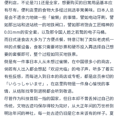
便利店，不论是711还是全家，想要购买的日常用品基本应
有尽有，便利店里的食物大多经过挑选非常美味。日本人总
是会不遗余力地做一些「偷懒」的事情，譬如电动牙刷，譬
如那出站和进站统一的地铁闸口，譬如那将饱含工匠精神的
0.01mm的安全套，以及那令国人趋之若鹜的电子马桶。
而日式速食店大多为了方便点餐，特意订制了类似老虎机一
样的点餐设备，食客只需要将钞票和硬币投入再选择自己想
要的套餐即可，整个过程如同买地铁票。
倒是有一件事日本人从未想过偷懒，在中国很多小的商店，
倘若有人出入都会想起「欢迎光临」的电子声，听多了着实
有些反感，而每进入到日本的商店或专柜，都是店员亲切的
「いらっしゃいませ」，在店里购物是一件身心愉悦的事
情，从结账找零到退税都会听到敬语。
尽管作为科技首屈一指的国家，但日本却不曾丢掉过自己的
传统，文物古迹均保存得较为完好，从大正年间的万世桥到
明治年间的神社，每一处古迹仍旧是它本来该有的样子。夏