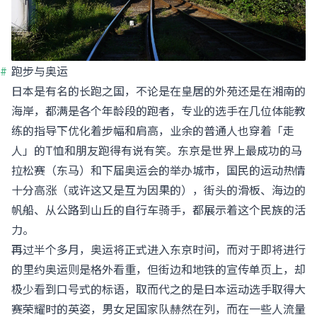
跑步与奥运
日本是有名的长跑之国，不论是在皇居的外苑还是在湘南的
海岸，都满是各个年龄段的跑者，专业的选手在几位体能教
练的指导下优化着步幅和肩高，业余的普通人也穿着「走
人」的T恤和朋友跑得有说有笑。东京是世界上最成功的马
拉松赛（东马）和下届奥运会的举办城市，国民的运动热情
十分高涨（或许这又是互为因果的），街头的滑板、海边的
帆船、从公路到山丘的自行车骑手，都展示着这个民族的活
力。
再过半个多月，奥运将正式进入东京时间，而对于即将进行
的里约奥运则是格外看重，但街边和地铁的宣传单页上，却
极少看到口号式的标语，取而代之的是日本运动选手取得大
赛荣耀时的英姿，男女足国家队赫然在列，而在一些人流量