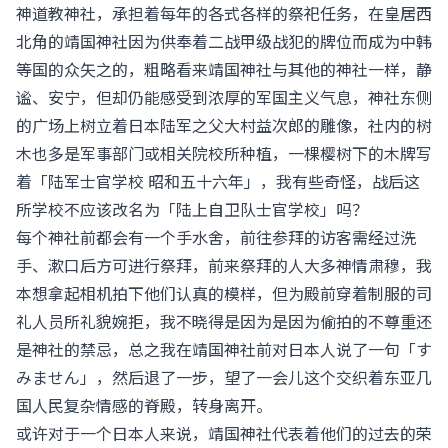
神道教神社，承担着每年的各式各样的祭祀任务，在皇居西
北角的靖国神社因为供奉着二战甲级战犯的牌位而成为中韩
等国的众矢之的，粗略看来靖国神社与其他的神社一样，静
谧、安宁，但却仍能感受到浓厚的军国主义气息，神社东侧
的广场上树立着日本陆军之父大村益次郎的雕像，社内的树
木也多是军事部门或相关院校所种植，一棵樱树下的木牌写
着「陆军士官学校 昭和五十六年」，我有些奇怪，战后这
所学校不应该改名为「陆上自卫队士官学校」吗？
每个神社前都会有一个手水舍，前往参拜的访客需经过洗
手、漱口后方可进行祭拜，前来祭拜的人大多神情肃穆，我
本想拿起相机拍下他们认真的模样，但为殿前穿着制服的司
礼人员所礼貌婉拒，我不晓得是因为是因为偷拍的不尊重还
是神社的禁忌，总之我在靖国神社前对日本人说了一句「す
みません」，然后退了一步，望了一会儿这个交织着东亚几
国人民复杂情感的脊殿，转身离开。
或许对于一个日本人来说，靖国神社代表着他们的过去的荣