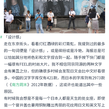
「设计感」
走在东京街头，看着灯红酒绿的彩灯霓虹，我提到过的最多
的一句词便是「设计感」，或是缤纷或是冷艳，海报总是可
以恰如其分地将色彩和文字捏合到一起，随手按下快门都是
一幅很有FEEL的时尚大片。我不相信同宗同源的两种文字
会有美丑之分，但的确很多时候会发现日文会比中文好看很
多，中国的汉字字库仅有421款，而日本的字库则有2973款
（《
南方周末
》2012年数据），这或许也能道出其中一些
原因。
有时候我会想是不是每一个日本人都是天生的处女座，即使
是一个窨井盖也要用铜制雕出秀丽的花纹用日文和英文写上