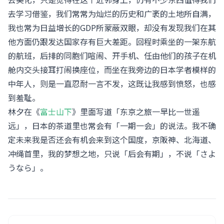
去学习借鉴，我们常常为灿烂的历史和广袤的土地所自满，
我也常为日益增长的GDP所蒙蔽双眼，却没有发现我们在其
他方面仍跟发达国家存有巨大差距。回程时乘坐的一架东航
的航班，后排的同胞们喧闹、开手机、任由他们的孩子在机
舱内交头接耳打闹换座位，而坐在我旁边的日本学者模样的
中年人，则是一直忍耐一言不发，这既让我感到愤怒，也感
到羞耻。
林夕在《
富士山下
》里面写道「东京之旅一早比一世遥
远」，日本的茶道里也常会有「一期一会」的说法。我不确
定未来我是否还会有机会来到这个国度，京阪神、北海道、
冲绳首里，我的梦想之地，只说「后会有期」，不说「さよ
うなら」。