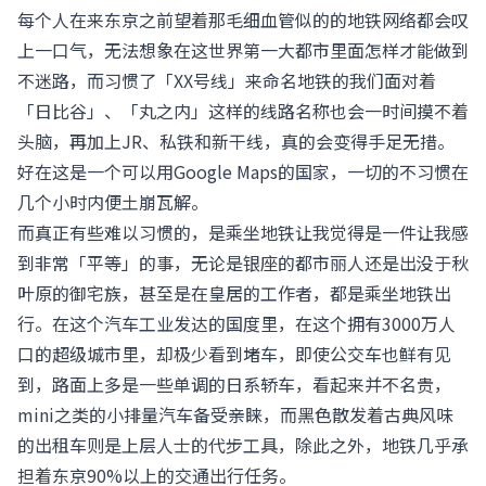
每个人在来东京之前望着那毛细血管似的的地铁网络都会叹
上一口气，无法想象在这世界第一大都市里面怎样才能做到
不迷路，而习惯了「XX号线」来命名地铁的我们面对着
「日比谷」、「丸之内」这样的线路名称也会一时间摸不着
头脑，再加上JR、私铁和新干线，真的会变得手足无措。
好在这是一个可以用Google Maps的国家，一切的不习惯在
几个小时内便土崩瓦解。
而真正有些难以习惯的，是乘坐地铁让我觉得是一件让我感
到非常「平等」的事，无论是银座的都市丽人还是出没于秋
叶原的御宅族，甚至是在皇居的工作者，都是乘坐地铁出
行。在这个汽车工业发达的国度里，在这个拥有3000万人
口的超级城市里，却极少看到堵车，即使公交车也鲜有见
到，路面上多是一些单调的日系轿车，看起来并不名贵，
mini之类的小排量汽车备受亲睐，而黑色散发着古典风味
的出租车则是上层人士的代步工具，除此之外，地铁几乎承
担着东京90%以上的交通出行任务。