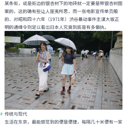
某条街，或是街边的银杏树下的地砖就一定要是带银杏树图
案的，这的确有些让人匪夷所思，而一张电影宣传单页般
的、对昭和四十六年（1971年）渋谷暴动事件主谋大坂正
明的通缉令则足以看出日本人究竟到底是有多偏执。
传统与现代
生活在东京，最能感觉到的便是便捷，每隔几十米便有一家