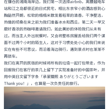
在镰仓的湘南海岸边，我们第一次选择airbnb，离腰越电车
站和江之岛都很近的日式民宅，相比东京窄小的酒店感到心
胸豁然开朗，松软的榻榻米散发着稻草的清香，干净整洁，
热情的彻桑在来之前为我们准备冰水和西瓜，第二天一早又
磨好香浓的热咖啡邀请我们，如此美妙的体验我们从未有
过。而当主人外出就餐时，又会将整栋房屋丢给我们两个谋
面不过两个小时的陌生人，这对于习惯处处小心的我们来说
实在有些不可思议，而沿着海边骑行，遇到景点时也渐渐不
再锁车。
我们在离开的民宿的时候将所有的垃圾一起打包带走，作为
回报我们在客厅的茶几上留下了实现准备好的中国茶叶，并
用中英日文留下字条「承蒙關照 ありがとうございます
Thank you！」，也算是一次负责任的旅行。