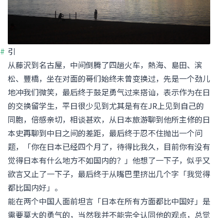
引
从藤沢到名古屋，中间倒腾了四趟火车，熱海、島田、滨
松、豐橋，坐在对面的哥们始终未曾变换过，先是一个劲儿
地冲我们微笑，最后终于鼓足勇气过来搭讪，表示作为在日
的交换留学生，平日很少见到尤其是有在JR上见到自己的
同胞，倍感亲切，相谈甚欢，从日本旅游聊到他所主修的日
本史再聊到中日之间的差距，最后终于忍不住抛出一个问
题，「你在日本已经四个月了，待得比我久，目前你有没有
觉得日本有什么地方不如国内的？」他想了一下子，似乎又
欲言又止了一下子，最后终于从嘴巴里挤出几个字「我觉得
都比国内好」。
能在两个中国人面前坦言「日本在所有方面都比中国好」是
需要莫大的勇气的，当然我并不能完全认同他的观点，总觉