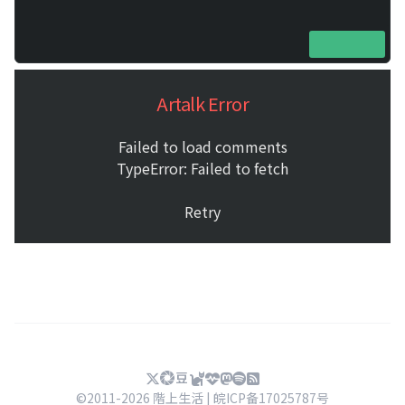
Artalk Error
Failed to load comments
TypeError: Failed to fetch
Retry
©2011-2026 階上生活 |
皖ICP备17025787号