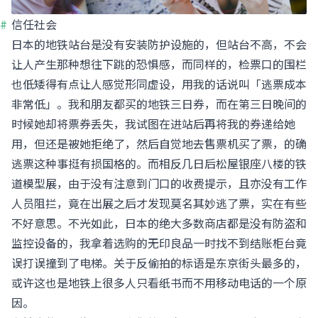
信任社会
日本的地铁站台是没有安装防护设施的，但站台不高，不会
让人产生那种想往下跳的恐惧感，而同样的，检票口的围栏
也低矮得有点让人感觉形同虚设，用我的话说叫「逃票成本
非常低」。我和朋友都买的地铁三日券，而在第三日晚间的
时候她却将票券丢失，我试图在进站后再将我的券递给她
用，但还是被她拒绝了，然后自觉地去售票机买了票，的确
逃票这种事挺有损国格的。而相反几日后松屋银座八楼的铁
道模型展，由于没有注意到门口的收费提示，且亦没有工作
人员阻拦，竟在出展之后才发现莫名其妙逃了票，实在有些
不好意思。不光如此，日本的绝大多数商店都是没有防盗和
监控设备的，我拿着选购的无印良品一时找不到结账柜台竟
误打误撞到了电梯。关于反偷拍的标语是东京街头最多的，
或许这也是地铁上很多人只看纸书而不用移动电话的一个原
因。